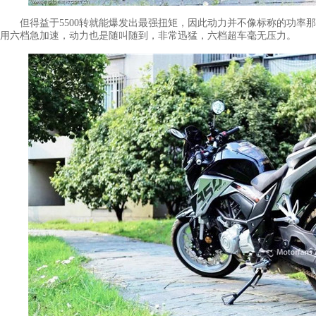
但得益于5500转就能爆发出最强扭矩，因此动力并不像标称的功率那
用六档急加速，动力也是随叫随到，非常迅猛，六档超车毫无压力。