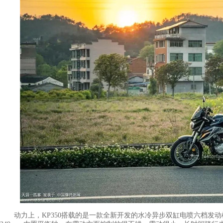
动力上，KP350搭载的是一款全新开发的水冷异步双缸电喷六档发动