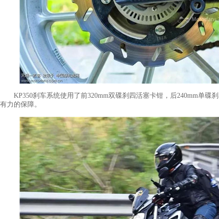
KP350刹车系统使用了前320mm双碟刹四活塞卡钳，后240mm单
有力的保障。