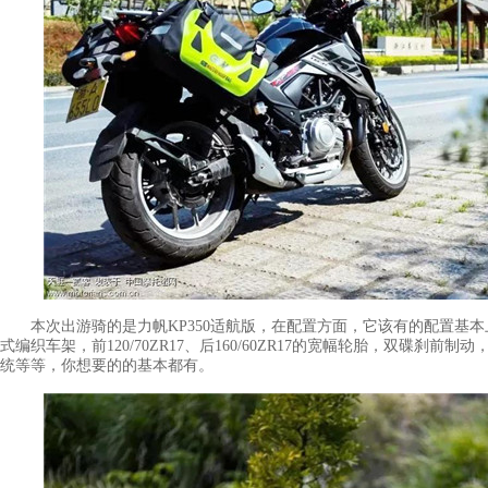
本次出游骑的是力帆KP350适航版，在配置方面，它该有的配置基本
式编织车架，前120/70ZR17、后160/60ZR17的宽幅轮胎，双碟刹前
统等等，你想要的的基本都有。