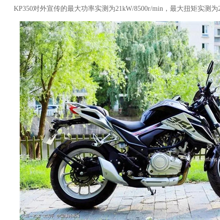
KP350对外宣传的最大功率实测为21kW/8500r/min，最大扭矩实测为28.