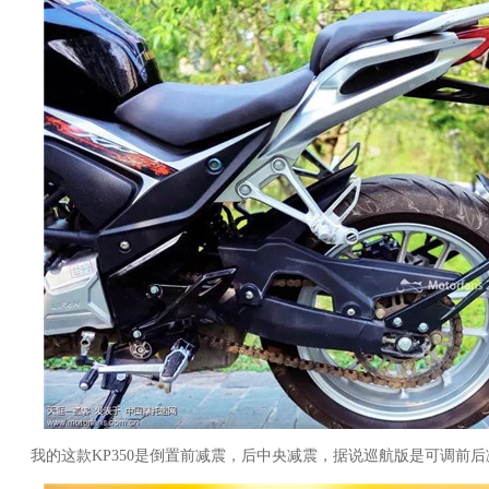
我的这款KP350是倒置前减震，后中央减震，据说巡航版是可调前后