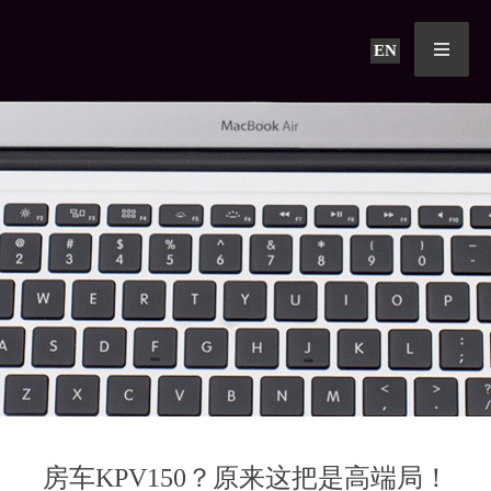
EN
房车KPV150？原来这把是高端局！